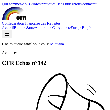
Qui sommes-nous ?
Infos pratiques
Liens utiles
Nous contacter
Confédération Française des Retraités
Accueil
Retraite
Santé
Autonomie
Citoyenneté
Europe
Emploi
Une mutuelle santé pour vous:
Mutualia
Actualités
CFR Echos n°142