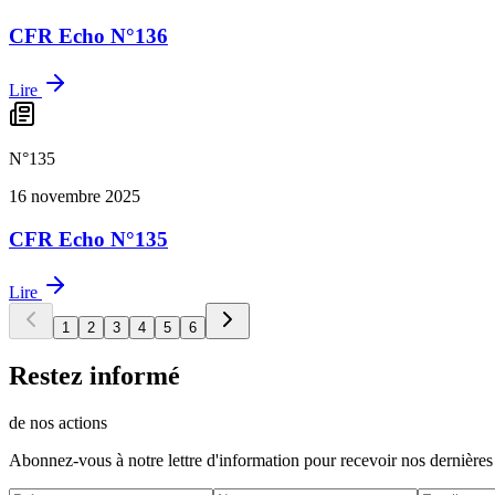
CFR Echo N°136
Lire
N°
135
16 novembre 2025
CFR Echo N°135
Lire
1
2
3
4
5
6
Restez informé
de nos actions
Abonnez-vous à notre lettre d'information pour recevoir nos dernières