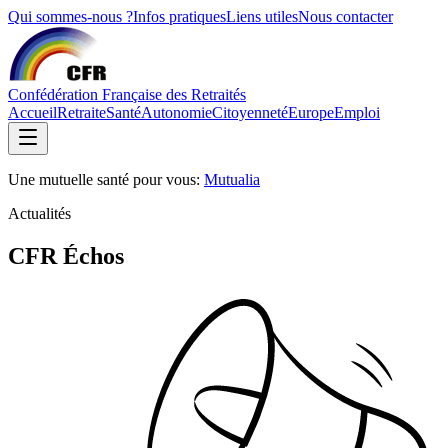
Qui sommes-nous ?
Infos pratiques
Liens utiles
Nous contacter
Confédération Française des Retraités
Accueil
Retraite
Santé
Autonomie
Citoyenneté
Europe
Emploi
Une mutuelle santé pour vous:
Mutualia
Actualités
CFR Échos