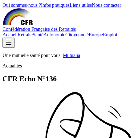
Qui sommes-nous ?
Infos pratiques
Liens utiles
Nous contacter
Confédération Française des Retraités
Accueil
Retraite
Santé
Autonomie
Citoyenneté
Europe
Emploi
Une mutuelle santé pour vous:
Mutualia
Actualités
CFR Echo N°136