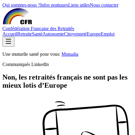
Qui sommes-nous ?
Infos pratiques
Liens utiles
Nous contacter
Confédération Française des Retraités
Accueil
Retraite
Santé
Autonomie
Citoyenneté
Europe
Emploi
Une mutuelle santé pour vous:
Mutualia
Communiqués LinkedIn
Non, les retraités français ne sont pas les
mieux lotis d’Europe