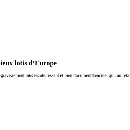
mieux lotis d’Europe
egrave;rement int&eacute;ressant et bien document&eacute; qui, au reb