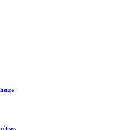
’heure !
rétiser.