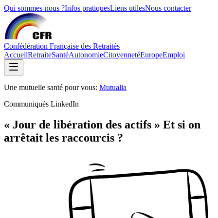
Qui sommes-nous ?
Infos pratiques
Liens utiles
Nous contacter
Confédération Française des Retraités
Accueil
Retraite
Santé
Autonomie
Citoyenneté
Europe
Emploi
Une mutuelle santé pour vous:
Mutualia
Communiqués LinkedIn
« Jour de libération des actifs » Et si on
arrêtait les raccourcis ?