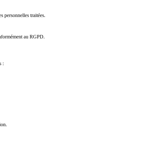
s personnelles traitées.
s conformément au RGPD.
 :
ion.