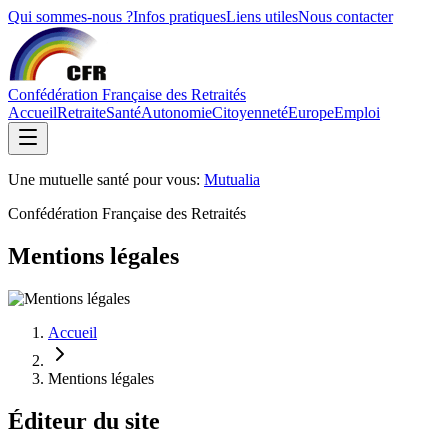
Qui sommes-nous ?
Infos pratiques
Liens utiles
Nous contacter
Confédération Française des Retraités
Accueil
Retraite
Santé
Autonomie
Citoyenneté
Europe
Emploi
Une mutuelle santé pour vous:
Mutualia
Confédération Française des Retraités
Mentions légales
Accueil
Mentions légales
Éditeur du site