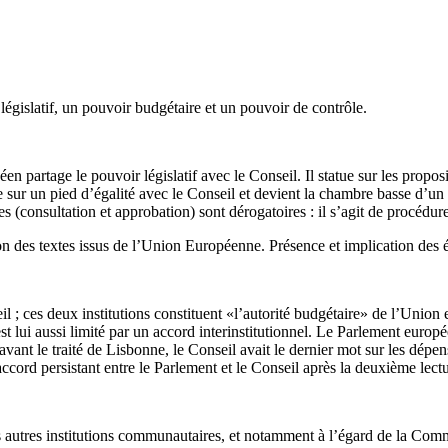
législatif, un pouvoir budgétaire et un pouvoir de contrôle.
éen partage le pouvoir législatif avec le Conseil. Il statue sur les prop
e sur un pied d’égalité avec le Conseil et devient la chambre basse d’un
s (consultation et approbation) sont dérogatoires : il s’agit de procédure
on des textes issus de l’Union Européenne. Présence et implication des é
; ces deux institutions constituent «l’autorité budgétaire» de l’Union e
 lui aussi limité par un accord interinstitutionnel. Le Parlement europée
nt le traité de Lisbonne, le Conseil avait le dernier mot sur les dépens
ord persistant entre le Parlement et le Conseil après la deuxième lectu
s autres institutions communautaires, et notamment à l’égard de la Com