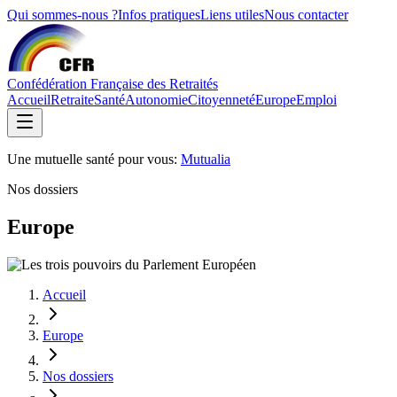
Qui sommes-nous ?
Infos pratiques
Liens utiles
Nous contacter
Confédération Française des Retraités
Accueil
Retraite
Santé
Autonomie
Citoyenneté
Europe
Emploi
Une mutuelle santé pour vous:
Mutualia
Nos dossiers
Europe
Accueil
Europe
Nos dossiers