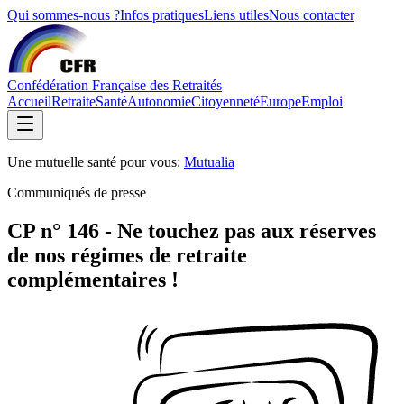
Qui sommes-nous ?
Infos pratiques
Liens utiles
Nous contacter
Confédération Française des Retraités
Accueil
Retraite
Santé
Autonomie
Citoyenneté
Europe
Emploi
Une mutuelle santé pour vous:
Mutualia
Communiqués de presse
CP n° 146 - Ne touchez pas aux réserves
de nos régimes de retraite
complémentaires !